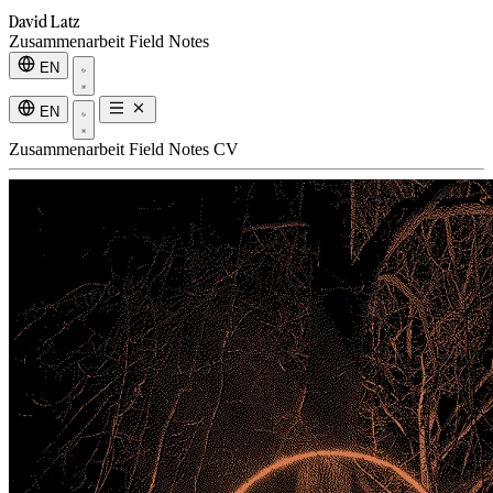
David Latz
Zusammenarbeit
Field Notes
EN
EN
Zusammenarbeit
Field Notes
CV