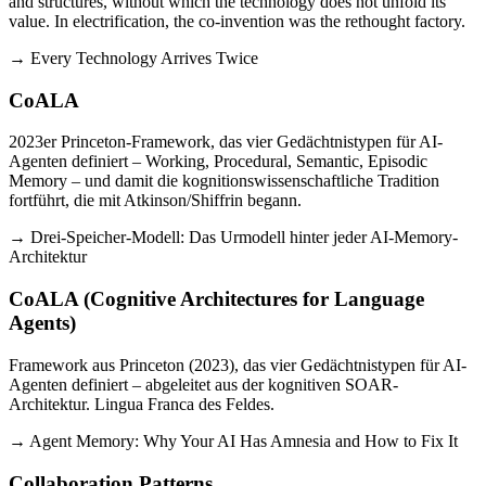
and structures, without which the technology does not unfold its
value. In electrification, the co-invention was the rethought factory.
→ Every Technology Arrives Twice
CoALA
2023er Princeton-Framework, das vier Gedächtnistypen für AI-
Agenten definiert – Working, Procedural, Semantic, Episodic
Memory – und damit die kognitionswissenschaftliche Tradition
fortführt, die mit Atkinson/Shiffrin begann.
→ Drei-Speicher-Modell: Das Urmodell hinter jeder AI-Memory-
Architektur
CoALA (Cognitive Architectures for Language
Agents)
Framework aus Princeton (2023), das vier Gedächtnistypen für AI-
Agenten definiert – abgeleitet aus der kognitiven SOAR-
Architektur. Lingua Franca des Feldes.
→ Agent Memory: Why Your AI Has Amnesia and How to Fix It
Collaboration Patterns