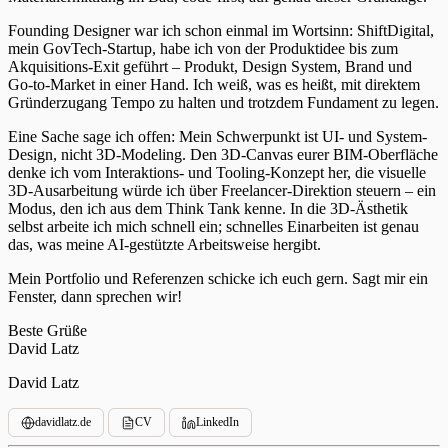
Founding Designer war ich schon einmal im Wortsinn: ShiftDigital,
mein GovTech-Startup, habe ich von der Produktidee bis zum
Akquisitions-Exit geführt – Produkt, Design System, Brand und
Go-to-Market in einer Hand. Ich weiß, was es heißt, mit direktem
Gründerzugang Tempo zu halten und trotzdem Fundament zu legen.
Eine Sache sage ich offen: Mein Schwerpunkt ist UI- und System-
Design, nicht 3D-Modeling. Den 3D-Canvas eurer BIM-Oberfläche
denke ich vom Interaktions- und Tooling-Konzept her, die visuelle
3D-Ausarbeitung würde ich über Freelancer-Direktion steuern – ein
Modus, den ich aus dem Think Tank kenne. In die 3D-Ästhetik
selbst arbeite ich mich schnell ein; schnelles Einarbeiten ist genau
das, was meine AI-gestützte Arbeitsweise hergibt.
Mein Portfolio und Referenzen schicke ich euch gern. Sagt mir ein
Fenster, dann sprechen wir!
Beste Grüße
David Latz
David Latz
davidlatz.de
CV
LinkedIn