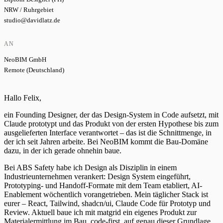
NRW / Ruhrgebiet
studio@davidlatz.de
AN
NeoBIM GmbH
Remote (Deutschland)
Hallo Felix,
ein Founding Designer, der das Design-System in Code aufsetzt, mit
Claude prototypt und das Produkt von der ersten Hypothese bis zum
ausgelieferten Interface verantwortet – das ist die Schnittmenge, in
der ich seit Jahren arbeite. Bei NeoBIM kommt die Bau-Domäne
dazu, in der ich gerade ohnehin baue.
Bei ABS Safety habe ich Design als Disziplin in einem
Industrieunternehmen verankert: Design System eingeführt,
Prototyping- und Handoff-Formate mit dem Team etabliert, AI-
Enablement wöchentlich vorangetrieben. Mein täglicher Stack ist
eurer – React, Tailwind, shadcn/ui, Claude Code für Prototyp und
Review. Aktuell baue ich mit matgrid ein eigenes Produkt zur
Materialermittlung im Bau, code-first, auf genau dieser Grundlage.