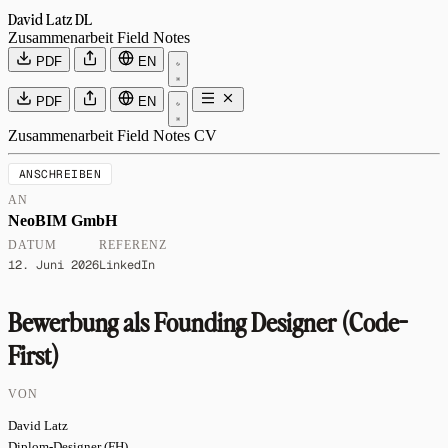
David Latz
DL
Zusammenarbeit
Field Notes
PDF
EN
PDF
EN
Zusammenarbeit
Field Notes
CV
ANSCHREIBEN
AN
NeoBIM GmbH
DATUM
REFERENZ
12. Juni 2026
LinkedIn
Bewerbung als Founding Designer (Code-
First)
VON
David Latz
Diplom-Designer (FH)